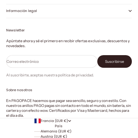
Información legal
Newsletter
Apúntate ahora y sé el primero en recibir ofertas exclusivas, descuentos y
novedades.
Correo electrónico
Suscribirse
Al suscribirte, aceptas nuestra política de privacidad.
Sobre nosotros
En PAGOPACE hacemos que pagar sea sencillo, seguro y con estilo. Con
nuestros anillos PAGO pagas sin contacto en todo el mundo, sin batería, sin
cartera y con efecto wow. Certificados por Visa y Mastercard, hechos para
el día a día.
Francia (EUR €)
País
Alemania (EUR €)
Austria (EUR €)