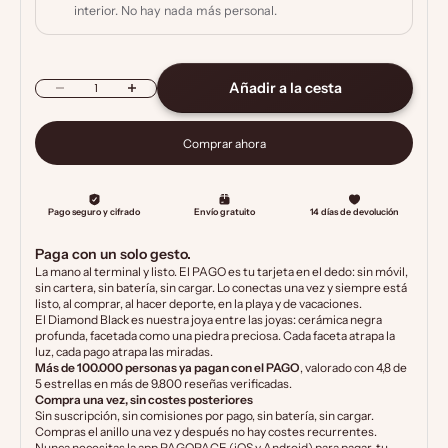
interior. No hay nada más personal.
Reducir cantidad
Aumentar cantidad
Añadir a la cesta
Comprar ahora
Paga con un solo gesto.
La mano al terminal y listo. El PAGO es tu tarjeta en el dedo: sin móvil,
sin cartera, sin batería, sin cargar. Lo conectas una vez y siempre está
listo, al comprar, al hacer deporte, en la playa y de vacaciones.
El Diamond Black es nuestra joya entre las joyas: cerámica negra
profunda, facetada como una piedra preciosa. Cada faceta atrapa la
luz, cada pago atrapa las miradas.
Más de 100.000 personas ya pagan con el PAGO
, valorado con 4,8 de
5 estrellas en más de 9.800 reseñas verificadas.
Compra una vez, sin costes posteriores
Sin suscripción, sin comisiones por pago, sin batería, sin cargar.
Compras el anillo una vez y después no hay costes recurrentes.
Nunca necesitas la app PAGOPACE (iOS y Android) para pagar, tu