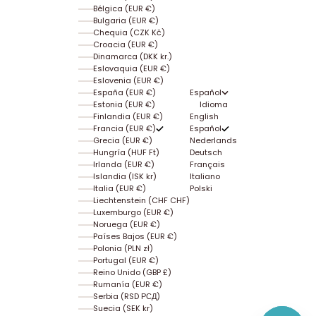
Bélgica (EUR €)
Bulgaria (EUR €)
Chequia (CZK Kč)
Croacia (EUR €)
Dinamarca (DKK kr.)
Eslovaquia (EUR €)
Eslovenia (EUR €)
España (EUR €)
Español
Estonia (EUR €)
Idioma
Finlandia (EUR €)
English
Francia (EUR €)
Español
Grecia (EUR €)
Nederlands
Hungría (HUF Ft)
Deutsch
Irlanda (EUR €)
Français
Islandia (ISK kr)
Italiano
Italia (EUR €)
Polski
Liechtenstein (CHF CHF)
Luxemburgo (EUR €)
Noruega (EUR €)
Países Bajos (EUR €)
Polonia (PLN zł)
Portugal (EUR €)
Reino Unido (GBP £)
Rumanía (EUR €)
Serbia (RSD РСД)
Suecia (SEK kr)