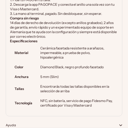
2. Descarga la app PAGOPACE y conecta el anillo una sola vez con tu
Visa o Mastercard.
3. La mano al terminal, pagado. Sin desbloquear, sin esperar.
Compra sin riesgo
14 días de derecho de devolución (excepto anillos grabados), 2 años
de garantía, envío rápido y un experimentado equipo de soporte en
Alemania que te ayuda con la configuración y siempre está disponible
por correo electrónico.
Especificaciones
Cerámica facetada resistente a arañazos,
Material
impermeable, a prueba de polvo,
hipoalergénica
Color
Diamond Black, negro profundo facetado
Anchura
5 mm (Slim)
Encontrarás todas las tallas disponibles en la
Tallas
selección de arriba
NFC, sin batería, servicio de pago Fidesmo Pay,
Tecnología
certificado por Visa y Mastercard
Ayuda