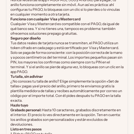
anillo funciona completamente sin móvil. Aun así es práctica: ahí
configuras tu PAGO, lo bloqueas con un clic si lo pierdes o lo vinculas
en cualquier momento a otra tarjeta.
Funciona con cualquier Visa y Mastercard
Cualquier Visa y Mastercard es compatible con el PAGO, da igual de
qué banco sea. Y si no tienes una, tampoco es problema: también
ofrecemos soluciones prepago gratuitas.
Seguro por diseño
Tus datos reales de tarjeta nunca se transmiten, el PAGO utiliza un
token cifrado en cada pago y está certificado por Visa y Mastercard.
Solo se paga de forma consciente: con la posición correcta de la mano
y a pocos centímetros del terminal. Los importes pequeños pasan sin
PIN, los mayores los confirmas como siempre con tu PIN en el
terminal. Y si el anillo se pierde alguna vez, lo bloqueas con un clic en la
app PAGO.
Tu talla, sin adivinar
¿No conoces tu talla de anillo? Elige simplemente la opción «Set de
tallas»: pagas ya el precio del anillo, primero te enviamos gratis la
plantilla medidora de tallas y recibes automáticamente por correo un
código por el importe total. Con él pides después tu PAGO en la talla
exacta.
Hazlo tuyo
Grabado personal:
Hasta 10 caracteres, grabados discretamente en
el interior. El precio lo ves directamente en la opción. Ten en cuenta:
los anillos grabados son personalizados y están excluidos de
devoluciones.
Listo en tres pasos
1. Pide tu PAGO en tu talla.