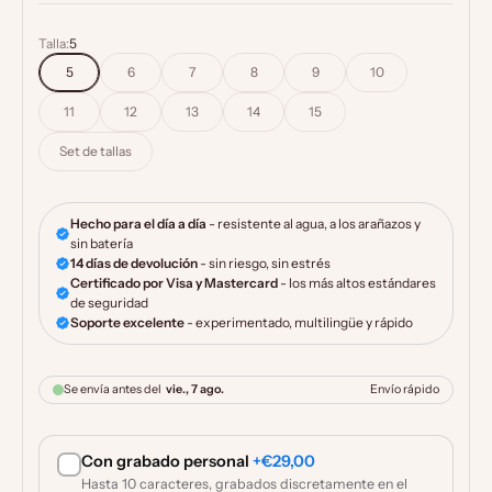
Talla:
5
5
6
7
8
9
10
11
12
13
14
15
Set de tallas
Con grabado personal
+€29,00
Hasta 10 caracteres, grabados discretamente en el